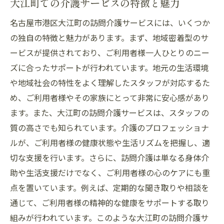
大江町での介護サービスの特徴と魅力
訪問介護が地域社会にもたらす影響
名古屋市港区大江町の訪問介護サービスには、いくつか
地域の絆を深める訪問介護の役割
の独自の特徴と魅力があります。まず、地域密着型のサ
訪問介護スタッフと地域住民の連携
ービスが提供されており、ご利用者様一人ひとりのニー
地域のサポートネットワーク構築の重要性
ズに合ったサポートが行われています。地元の生活環境
訪問介護を通じた地域交流の推進
や地域社会の特性をよく理解したスタッフが対応するた
め、ご利用者様やその家族にとって非常に安心感があり
訪問介護で築く大江町の温かいコミュニテ
ます。また、大江町の訪問介護サービスは、スタッフの
ィ
質の高さでも知られています。介護のプロフェッショナ
訪問介護を通じて名古屋市港区大江町に温かな
ルが、ご利用者様の健康状態や生活リズムを把握し、適
手を差し伸べる
切な支援を行います。さらに、訪問介護は単なる身体介
訪問介護が地域にもたらす温かいサポート
助や生活支援だけでなく、ご利用者様の心のケアにも重
大江町での訪問介護の取り組みと成果
点を置いています。例えば、定期的な聞き取りや相談を
訪問介護がつなぐ地域の絆と信頼
通じて、ご利用者様の精神的な健康をサポートする取り
訪問介護の温かさを感じる地域社会への貢
組みが行われています。このような大江町の訪問介護サ