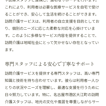
これにより、利用者は必要な医療サービスを自宅で受け
心の健康を支える訪問介護の取り組み
ることができ、安心して生活を続けることができます。
訪問介護スタッフの心のケアスキル
訪問介護サービスは、利用者の自立支援を目的としてお
利用者との心のつながりを築く方法
り、個別のニーズに応じた柔軟な対応を心掛けていま
心のケアを通じた生活の質向上
す。このように多様なサービス内容を提供することで、
訪問介護で実現する心の安らぎと安心感
訪問介護は地域社会にとって欠かせない存在となってい
訪問介護がもたらす大江町の豊かな地域社会
ます。
訪問介護が地域社会に与える影響と意義
専門スタッフによる安心で丁寧なサポート
豊かな地域社会を目指す訪問介護の取り組
み
訪問介護サービスを提供する専門スタッフは、高い専門
訪問介護が地域活性化に果たす役割
知識と技術を持ち合わせています。彼らは利用者一人ひ
地域社会に貢献する訪問介護の実績
とりの状況やニーズを理解し、最適な支援を行うために
日々努力しています。特に、名古屋市港区大江町の訪問
訪問介護を通じた地域住民の絆の強化
介護スタッフは、地元の文化や風習を尊重しながらサー
訪問介護がもたらす地域の未来と希望