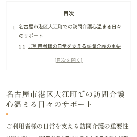
目次
名古屋市港区大江町での訪問介護心温まる日々
のサポート
ご利用者様の日常を支える訪問介護の重要
性
大江町での介護サービスの特徴と魅力
訪問介護で提供される多様なサービス内容
専門スタッフによる安心で丁寧なサポート
名古屋市港区大江町での訪問介護
訪問介護の利用者との信頼関係の構築
心温まる日々のサポート
訪問介護の温かさを感じる実例紹介
訪問介護で実現する大江町の安心した暮らし
ご利用者様の日常を支える訪問介護の重要性
大江町での訪問介護がもたらす安心感