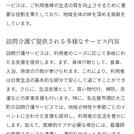
献
ービスは、ご利用者様の生活の質を向上させるために重
訪問介護を通じた大江町の未来づくり
要な役割を果たしており、地域全体の絆を深める貢献を
しています。
地域に寄り添う訪問介護の魅力と意義
大江町の訪問介護利用者のニーズに応じた柔軟
訪問介護で提供される多様なサービス内容
なサポート
利用者一人ひとりに合わせた柔軟なサポー
訪問介護サービスは、利用者のニーズに応じて多岐にわ
ト
たる支援を提供します。まず、身体介助として、食事、
入浴、排泄の介助が挙げられます。これにより、利用者
訪問介護が対応する多様なニーズ
は日常生活の基本的な部分で安心して過ごすことができ
利用者の声を取り入れたサービス提供
ます。さらに、生活支援として、買い物代行、掃除、洗
訪問介護スタッフの柔軟な対応力
濯などの家事支援も行います。特に、名古屋市港区大江
個別ケアを重視した訪問介護の実践
町の訪問介護サービスでは、地域の特性や季節ごとのイ
利用者の満足度を高める訪問介護の工夫
ベントに合わせた支援も提供し、利用者の生活を豊かに
名古屋市港区の訪問介護心のケアも大切に
します。加えて、医療的ケアが必要な場合には、看護師
心のケアを重視した訪問介護のアプローチ
や医療スタッフと連携し、適切なサポートを行います。