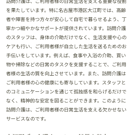
訪問介護は、ご利用者様の日常生活を支える重要な役割
自宅での暮らしを支える訪問介護の役割
を果たしています。特に名古屋市港区大江町では、高齢
地域に根ざした介護サービスの重要性
者や障害を持つ方々が安心して自宅で暮らせるよう、丁
訪問介護を通じた安全な生活環境の提供
寧かつ細やかなサポートが提供されています。訪問介護
訪問介護がサポートする日常生活の一コマ
のスタッフは、身体の介助だけでなく、生活支援や心の
訪問介護で実現する大江町の暮らしやすさ
ケアも行い、ご利用者様が自立した生活を送るためのお
訪問介護が支える大江町の心と体の健康
手伝いをしています。例えば、食事や入浴の介助、買い
訪問介護がもたらす身体的サポート
物や掃除などの日常のタスクを支援することで、ご利用
心のケアにも注目した訪問介護の現場
者様の生活の質を向上させています。また、訪問介護は
ご利用者様の心の健康にも寄与しています。スタッフと
訪問介護で実現する健康的なライフスタイ
のコミュニケーションを通じて孤独感を和らげるだけで
ル
なく、精神的な安定を図ることができます。このように
訪問介護スタッフの役割とその重要性
訪問介護は、ご利用者様の日常生活を支える欠かせない
心身の健康を支える訪問介護の取り組み
サービスなのです。
訪問介護がもたらす心と体の健やかさ
大江町での訪問介護地域の絆を深める取り組み