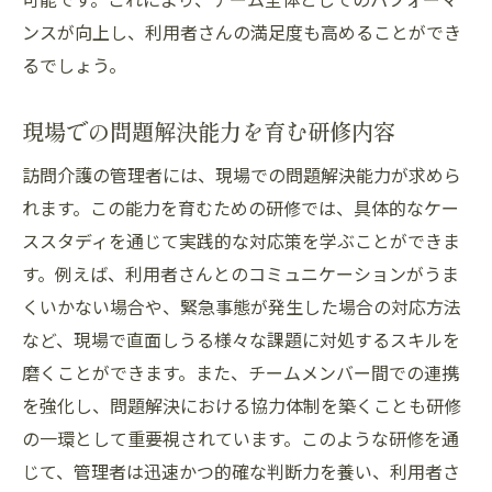
現場で活用できる最新テクノロジーの導入
ンスが向上し、利用者さんの満足度も高めることができ
訪問介護の現場における倫理的判断の重要
るでしょう。
性
訪問介護管理者としての役割と現場での活躍法
現場での問題解決能力を育む研修内容
管理者としての価値観とビジョンの確立
訪問介護の管理者には、現場での問題解決能力が求めら
現場でリーダーシップを発揮するための準
れます。この能力を育むための研修では、具体的なケー
備
ススタディを通じて実践的な対応策を学ぶことができま
訪問介護チームの士気を高める効果的な方
す。例えば、利用者さんとのコミュニケーションがうま
法
くいかない場合や、緊急事態が発生した場合の対応方法
スタッフと利用者の信頼関係を築くアプロ
など、現場で直面しうる様々な課題に対処するスキルを
ーチ
磨くことができます。また、チームメンバー間での連携
を強化し、問題解決における協力体制を築くことも研修
現場での成功事例に学ぶ役割遂行の秘訣
の一環として重要視されています。このような研修を通
訪問介護の未来を見据えた戦略的思考
じて、管理者は迅速かつ的確な判断力を養い、利用者さ
継続的な学びで訪問介護の現場力を高める方法