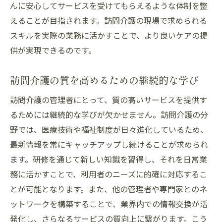
んに安心してサービスを受けてもらえるような体制を整
自己啓発を通じたスキルのブラッシュアッ
えることが目指されます。訪問介護の現場で求められる
プ
スキルを実際の業務に活かすことで、より良いケアの提
訪問介護の現場における学習コミュニティ
供が実現できるのです。
の活用
オンラインリソースを活用した最新情報の
訪問介護の質を高めるための継続的な学び
入手
訪問介護の管理者にとって、質の高いサービスを提供す
研修プログラムを最大限に活用する戦略
るためには継続的な学びが欠かせません。訪問介護の分
同業者とのネットワーキングで得られる学
野では、医療技術や福祉制度が日々進化しているため、
び
最新情報を常にキャッチアップし続けることが求められ
フィードバックループを活かした継続的改
ます。研修を通じて新しい知識を習得し、それを日常業
善
務に活かすことで、利用者のニーズに的確に対応するこ
とが可能となります。また、他の管理者や専門家とのネ
ットワークを構築することで、業界内での情報交換が活
発化し、さらなるサービスの質向上に繋がります。こう