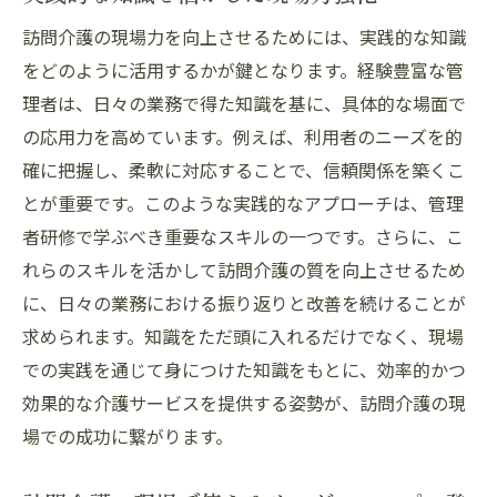
チームをリードするための訪問介護管理者のス
訪問介護の現場力を向上させるためには、実践的な知識
キルとは
をどのように活用するかが鍵となります。経験豊富な管
効果的なコミュニケーション能力の重要性
理者は、日々の業務で得た知識を基に、具体的な場面で
の応用力を高めています。例えば、利用者のニーズを的
スタッフのモチベーションを高める方法
確に把握し、柔軟に対応することで、信頼関係を築くこ
利用者の満足度を高めるチーム構築
とが重要です。このような実践的なアプローチは、管理
訪問介護におけるチーム調整の工夫
者研修で学ぶべき重要なスキルの一つです。さらに、こ
多様なニーズに応える柔軟な対応力
れらのスキルを活かして訪問介護の質を向上させるため
チームの信頼関係を深めるリーダーシップ
に、日々の業務における振り返りと改善を続けることが
現場で役立つ訪問介護の管理者研修の実践方法
求められます。知識をただ頭に入れるだけでなく、現場
シミュレーションを通じたスキルアップ
での実践を通じて身につけた知識をもとに、効率的かつ
現場でのケーススタディで学ぶ応用力
効果的な介護サービスを提供する姿勢が、訪問介護の現
場での成功に繋がります。
実地研修で得られる具体的なノウハウ
フィードバックを活用した自己改善