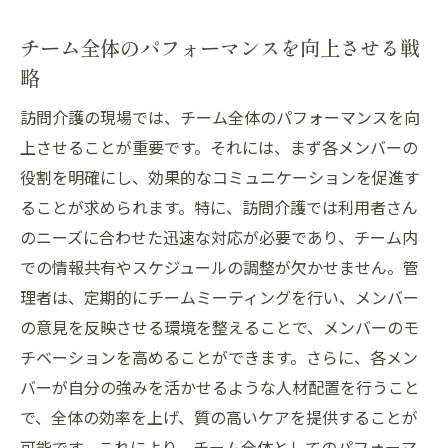
リーダーシップスタイルの見直し
チーム全体のパフォーマンスを向上させる戦
チームメンバーの潜在能力を引き出す方法
略
チームダイナミクスを理解し活用する
訪問介護の現場では、チーム全体のパフォーマンスを向
訪問介護現場での問題解決スキルの強化
上させることが重要です。それには、まず各メンバーの
スタッフの育成と教育を効果的に行う
役割を明確にし、効果的なコミュニケーションを促進す
訪問介護の現場での信頼構築のアイデア
ることが求められます。特に、訪問介護では利用者さん
訪問介護の現場で求められる管理者の実践スキ
のニーズに合わせた迅速な対応が必要であり、チーム内
ルを磨く
での情報共有やスケジュールの調整が欠かせません。管
日々の業務におけるタイムマネジメントの
理者は、定期的にチームミーティングを行い、メンバー
工夫
の意見を反映させる環境を整えることで、メンバーのモ
チベーションを高めることができます。さらに、各メン
費用対効果を考慮した資源管理の技術
バーが自分の強みを活かせるような人材配置を行うこと
訪問介護の現場における安全管理の徹底
で、全体の効率を上げ、質の高いケアを提供することが
実践的な危機管理能力の向上方法
可能です。これにより、チーム全体としてのパフォーマ