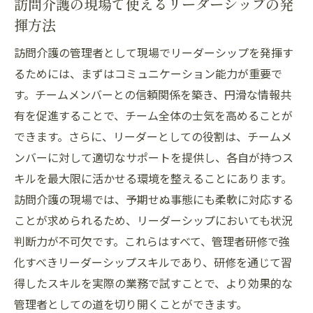
訪問介護の現場で使えるリーダーシップの発
訪問介護のサービスレベルを向上させる施
揮方法
策
訪問介護の管理者として現場でリーダーシップを発揮す
アセスメントを通じての自己評価方法
るためには、まずはコミュニケーション能力が重要で
訪問介護の管理者研修が必要な理由とその効果
す。チームメンバーとの信頼関係を築き、円滑な情報共
利用者満足度向上のための研修の重要性
有を促進することで、チーム全体の士気を高めることが
管理者としての役割を深めるための基礎知
できます。さらに、リーダーとしての役割は、チームメ
識
ンバーに対して適切なサポートを提供し、各自が持つス
研修を通じて得られる業界最新情報
キルを最大限に活かせる環境を整えることにあります。
訪問介護の質を維持するための研修効果
訪問介護の現場では、予期せぬ事態にも柔軟に対応する
自己成長とキャリアアップのための継続教
ことが求められるため、リーダーシップにおいても状況
育
判断力が不可欠です。これらはすべて、管理者研修で強
化すべきリーダーシップスキルであり、研修を通じて習
効果的な人材育成のための管理者研修
得したスキルを実際の業務で試すことで、より効果的な
訪問介護でチームを導くための管理者スキル強
管理者としての道を切り開くことができます。
化法