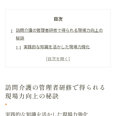
目次
訪問介護の管理者研修で得られる現場力向上の
秘訣
実践的な知識を活かした現場力強化
訪問介護の現場で使えるリーダーシップの
発揮方法
チーム全体のパフォーマンスを向上させる
戦略
訪問介護の管理者研修で得られる
現場での問題解決能力を育む研修内容
現場力向上の秘訣
訪問介護の質を高めるための継続的な学び
変化に対応するフレキシブルなスキルの習
実践的な知識を活かした現場力強化
得