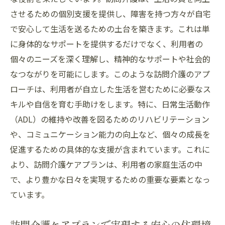
スタッフとの絆が導く訪問介護の成功事例
させるための個別支援を提供し、障害を持つ方々が自宅
地域社会と訪問介護地域全体の福祉向上への貢
で安心して生活を送るための土台を築きます。これは単
献
に身体的なサポートを提供するだけでなく、利用者の
個々のニーズを深く理解し、精神的なサポートや社会的
地域福祉に貢献する訪問介護の役割
なつながりを可能にします。このような訪問介護のアプ
訪問介護が地域社会にもたらす影響
ローチは、利用者が自立した生活を営むために必要なス
地域コミュニティと連携する訪問介護の意
キルや自信を育む手助けをします。特に、日常生活動作
義
（ADL）の維持や改善を図るためのリハビリテーション
訪問介護が地域福祉に果たす重要な役割
や、コミュニケーション能力の向上など、個々の成長を
地域全体の福祉向上に寄与する訪問介護
促進するための具体的な支援が含まれています。これに
訪問介護による地域社会支援の具体例
より、訪問介護ケアプランは、利用者の家庭生活の中
訪問介護の役割地域社会とのつながり強化
で、より豊かな日々を実現するための重要な要素となっ
訪問介護が強化する地域社会とのつながり
ています。
地域ネットワークを活かす訪問介護の方法
訪問介護ケアプランで実現する安心の住環境