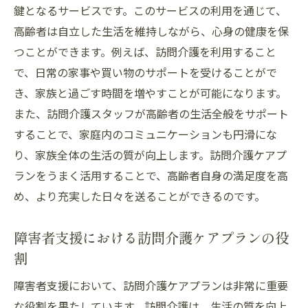
心のケアを支える訪問介護の役割
鍵となるサービスです。このサービスの利用を通じて、
訪問介護によるメンタルサポートの実際
高齢者は自立した生活を維持しながら、心身の健康を保
信頼関係がもたらす利用者の安心感
つことができます。例えば、訪問介護を利用すること
で、日常の家事や買い物のサポートを受けることがで
訪問介護スタッフとの絆で得られる心の平
き、家族と過ごす時間を増やすことが可能になります。
穏
また、訪問介護スタッフが高齢者の生活全般をサポート
訪問介護が生み出す心理的安定の理由
することで、家庭内のコミュニケーションも円滑にな
利用者と介護スタッフの絆が育む安心感
り、家族全体の生活の質が向上します。訪問介護ケアプ
訪問介護が育むスタッフとの絆の重要性
ランをうまく活用することで、高齢者自身の満足度を高
安心感を生む訪問介護の信頼構築
め、より充実した日々を送ることができるのです。
利用者とスタッフの絆がもたらす生活の変
化
障害者支援における訪問介護ケアプランの役
訪問介護が生み出すコミュニケーションの
割
価値
障害者支援において、訪問介護ケアプランは非常に重要
訪問介護が提供する安心感の具体例
な役割を果たしています。訪問介護は、生活の質を向上