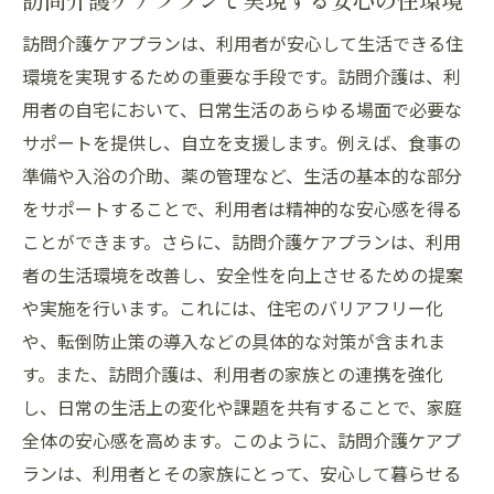
訪問介護による地域連携の実際
訪問介護ケアプランは、利用者が安心して生活できる住
訪問介護が築く地域社会との信頼関係
環境を実現するための重要な手段です。訪問介護は、利
地域社会における訪問介護の価値
用者の自宅において、日常生活のあらゆる場面で必要な
訪問介護による社会貢献活動の事例
サポートを提供し、自立を支援します。例えば、食事の
訪問介護が実現するその人らしい生活支援の魅
準備や入浴の介助、薬の管理など、生活の基本的な部分
力
をサポートすることで、利用者は精神的な安心感を得る
訪問介護が可能にする個人に寄り添う生活
ことができます。さらに、訪問介護ケアプランは、利用
支援
者の生活環境を改善し、安全性を向上させるための提案
訪問介護で実現するその人らしい生活の実
や実施を行います。これには、住宅のバリアフリー化
例
や、転倒防止策の導入などの具体的な対策が含まれま
個別性を重視した訪問介護の魅力
す。また、訪問介護は、利用者の家族との連携を強化
訪問介護が支える利用者の自己実現
し、日常の生活上の変化や課題を共有することで、家庭
全体の安心感を高めます。このように、訪問介護ケアプ
訪問介護で叶える利用者の生活スタイル
ランは、利用者とその家族にとって、安心して暮らせる
訪問介護が導く利用者の自由な暮らし