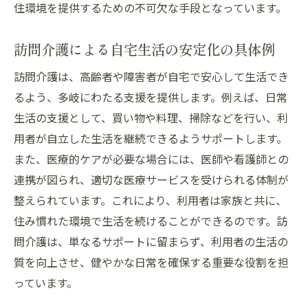
住環境を提供するための不可欠な手段となっています。
訪問介護ケアプランが生活の質を向上させる理
由
訪問介護による自宅生活の安定化の具体例
訪問介護ケアプランが生む生活の質向上の
訪問介護は、高齢者や障害者が自宅で安心して生活でき
秘訣
るよう、多岐にわたる支援を提供します。例えば、日常
生活の質を高める訪問介護ケアの具体的効
生活の支援として、買い物や料理、掃除などを行い、利
果
用者が自立した生活を継続できるようサポートします。
訪問介護で実現する充実した日常生活
また、医療的ケアが必要な場合には、医師や看護師との
ケアプランによる生活の質向上の具体例
連携が図られ、適切な医療サービスを受けられる体制が
訪問介護の質がもたらす生活の変化
整えられています。これにより、利用者は家族と共に、
訪問介護ケアプランによる日常生活の改善
住み慣れた環境で生活を続けることができるのです。訪
問介護は、単なるサポートに留まらず、利用者の生活の
質を向上させ、健やかな日常を確保する重要な役割を担
っています。