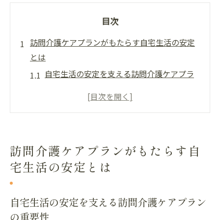
目次
訪問介護ケアプランがもたらす自宅生活の安定
とは
自宅生活の安定を支える訪問介護ケアプラ
ンの重要性
高齢者の生活を豊かにする訪問介護ケアの
活用法
障害者支援における訪問介護ケアプランの
訪問介護ケアプランがもたらす自
役割
宅生活の安定とは
訪問介護ケアプランで実現する安心の住環
境
訪問介護による自宅生活の安定化の具体例
自宅生活の安定を支える訪問介護ケアプラン
の重要性
訪問介護ケアがもたらす家庭内の変化