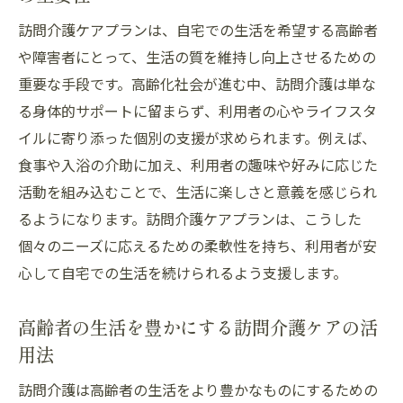
個別支援が鍵訪問介護の魅力的なライフスタイ
訪問介護ケアプランは、自宅での生活を希望する高齢者
ル提案
や障害者にとって、生活の質を維持し向上させるための
個別支援が可能にする訪問介護の柔軟性
重要な手段です。高齢化社会が進む中、訪問介護は単な
る身体的サポートに留まらず、利用者の心やライフスタ
ライフスタイルに寄り添う訪問介護の重要
イルに寄り添った個別の支援が求められます。例えば、
性
食事や入浴の介助に加え、利用者の趣味や好みに応じた
訪問介護による生活の質向上の具体事例
活動を組み込むことで、生活に楽しさと意義を感じられ
訪問介護ケアプランによるパーソナルケア
るようになります。訪問介護ケアプランは、こうした
の実現
個々のニーズに応えるための柔軟性を持ち、利用者が安
利用者一人ひとりに合わせた訪問介護の提
心して自宅での生活を続けられるよう支援します。
供
訪問介護で描く理想のライフスタイル
高齢者の生活を豊かにする訪問介護ケアの活
訪問介護による信頼関係が心に与える影響
用法
訪問介護が築く信頼関係の重要性
訪問介護は高齢者の生活をより豊かなものにするための