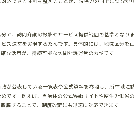
に対応できる体制を整えることが、現場力の向上につなが
訪問介護の地域区分見直しと現場対応手順
訪問介護の区分変更に伴う収入影響と対策
法
訪問介護現場の区分変更事例と運営ポイント
区分で、訪問介護の報酬やサービス提供範囲の基準となり
訪問介護の地域区分変更後に必要な手続き解説
ービス運営を実現するためです。具体的には、地域区分を
正確な活用が、持続可能な訪問介護運営のカギです。
行政が公表している一覧表や公式資料を参照し、所在地に
めです。例えば、自治体の公式Webサイトや厚生労働省
を徹底することで、制度改定にも迅速に対応できます。
例