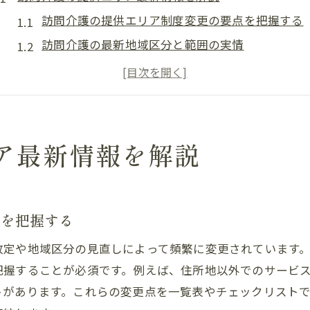
訪問介護の提供エリア制度変更の要点を把握する
訪問介護の最新地域区分と範囲の実情
訪問介護の提供エリア拡大に伴う影響とは
訪問介護エリアの動向を一覧表で読み解く
訪問介護の提供範囲調査の重要性と実践法
訪問介護を巡る地域区分変更の最新情報
ア最新情報を解説
地域区分の基本と訪問介護の実務対応
訪問介護の地域区分制度の基本構造を解説
訪問介護実務に必須な地域区分の知識
点を把握する
地域区分とは何か訪問介護での活用法
改定や地域区分の見直しによって頻繁に変更されています
訪問介護事業所の地域区分確認手順
把握することが必須です。例えば、住所地以外でのサービ
訪問介護で変わる地域区分の適用実例
トがあります。これらの変更点を一覧表やチェックリスト