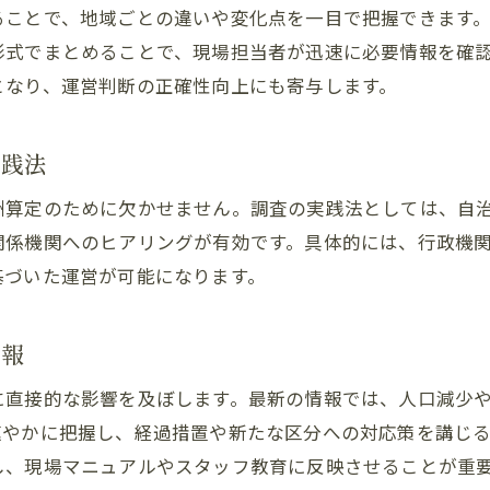
訪問介護の範囲変更と地域区分調整の影響
ることで、地域ごとの違いや変化点を一目で把握できます
訪問介護業務で重要な地域区分の最新比較
形式でまとめることで、現場担当者が迅速に必要情報を確
となり、運営判断の正確性向上にも寄与します。
地域区分一覧表で見る訪問介護の現状
訪問介護の現状を地域区分一覧表で一望する
実践法
訪問介護の地域区分最新動向と活用ポイント
訪問介護に役立つ地域区分早見表の使い方
酬算定のために欠かせません。調査の実践法としては、自
訪問介護の地域区分別報酬の違いと現場影響
関係機関へのヒアリングが有効です。具体的には、行政機
基づいた運営が可能になります。
訪問介護事業所必携の地域区分一覧表活用例
訪問介護と地域区分の最新一覧表の読み解き方
情報
令和6年度の介護保険改定と訪問介護の影響
訪問介護の地域区分は令和6年度改定でどう変わる
に直接的な影響を及ぼします。最新の情報では、人口減少
訪問介護に及ぶ介護保険地域区分改定の要点
速やかに把握し、経過措置や新たな区分への対応策を講じ
し、現場マニュアルやスタッフ教育に反映させることが重
訪問介護と介護保険地域区分最新情報の関係