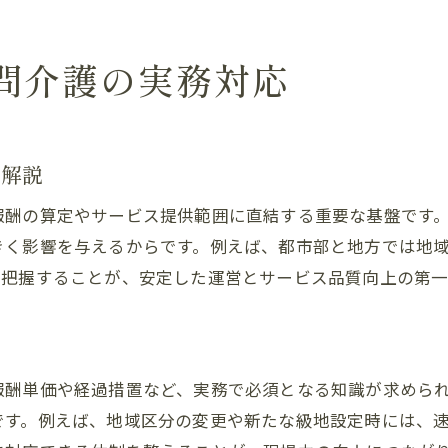
訪問介護報酬へ影響する令和6年度区分見直し
訪問介護の地域区分と保険改定対応の実務
問介護の実務対応
訪問介護改定情報を事業運営に生かす方法
訪問介護が経営的に安定するための地域区分理解
訪問介護の収益確保に必須な地域区分理解
を解説
訪問介護事業所の経営戦略と地域区分分析
報酬の算定やサービス提供範囲に直結する重要な基盤です
訪問介護の経営安定に寄与する区分知識
きく影響を与えるからです。例えば、都市部と地方では地
訪問介護の採算改善には地域区分の把握が重要
に把握することが、安定した運営とサービス品質向上の第一
訪問介護現場で活きる地域区分別運用ノウハウ
訪問介護と地域区分を活用した経営事例紹介
識
地域区分変更時の訪問介護運営ポイントまとめ
報酬単価や経過措置など、実務で必須となる知識が求めら
訪問介護の地域区分変更時に押さえる実務要点
です。例えば、地域区分の変更や新たな級地設定時には、
訪問介護運営で注意すべき区分変更時の対応策