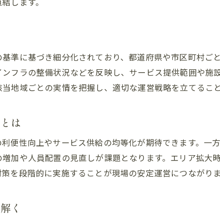
訪問介護業務で押さえたい地域区分早見表
直結します。
介護サービスは住所地以外で受けられるか
訪問介護は住所地以外でも利用可能なのか
情
訪問介護の提供範囲と法的根拠を整理する
の基準に基づき細分化されており、都道府県や市区町村ご
訪問介護の住所地要件と例外規定の実際
インフラの整備状況などを反映し、サービス提供範囲や施
訪問介護の地域区分と住所地外対応の違い
該当地域ごとの実情を把握し、適切な運営戦略を立てるこ
訪問介護利用時に確認すべき住所地規定
響とは
訪問介護の範囲拡大事例と現場での注意点
訪問介護の範囲と地域区分の関係性を探る
の利便性向上やサービス供給の均等化が期待できます。一
訪問介護の範囲設定と地域区分の密接な関係
の増加や人員配置の見直しが課題となります。エリア拡大
訪問介護提供範囲と地域区分の紐付け方
対策を段階的に実施することが現場の安定運営につながり
訪問介護で異なる地域区分の運用事例紹介
み解く
訪問介護の地域区分一覧表の見方と実務応用