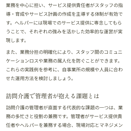
訪問介護における兼務の実際と現場の声
業務を中心に担い、サービス提供責任者がスタッフの指
サ責と管理者の違いを明確にする重要性
導・育成やサービス計画の作成を主導する体制が有効で
す。ヘルパーには現場でのサービス提供に専念してもら
訪問介護でよくある兼務の悩みと対応策
うことで、それぞれの強みを活かした効率的な運営が実
訪問介護管理者の兼務負担を軽減する方法
現します。
また、業務分担の明確化により、スタッフ間のコミュニ
ケーションロスや業務の属人化を防ぐことができます。
これらの実践例を参考に、自事業所の規模や人員に合わ
せた運用方法を検討しましょう。
訪問介護で管理者が抱える課題とは
訪問介護の管理者が直面する代表的な課題の一つは、業
務の多忙さと役割の兼務です。管理者がサービス提供責
任者やヘルパーを兼務する場合、現場対応とマネジメン