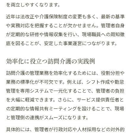
を両立しやすくなります。
訪問介護管理者に求められる必須スキル
訪問介護で活きるマネジメント力の磨き方
近年は法改正や介護保険制度の変更も多く、最新の基準
管理業務で差がつくキャリアアップの道
や実務対応を把握することが欠かせません。管理者自身
が定期的な研修や情報収集を行い、現場職員への周知徹
訪問介護管理者の成長に必要な研修内容
底を図ることが、安定した事業運営につながります。
訪問介護でキャリアを築く戦略とは
労務管理や人員配置のポイントを解説
効率化に役立つ訪問介護の実践例
訪問介護の労務管理で注意すべき点
訪問介護の管理業務を効率化するためには、役割分担や
人員配置基準に基づく訪問介護の管理術
業務の標準化が不可欠です。例えば、シフト作成や勤怠
訪問介護管理業務のシフト作成の工夫
管理を専用システムで一元化することで、管理者の負担
訪問介護で労務トラブルを防ぐ管理方法
を大幅に軽減できます。さらに、サービス提供責任者と
人員不足を乗り越える訪問介護の工夫例
の定期的な情報共有ミーティングを設けることで、現場
サ責・管理者の違いと兼務の実情とは
と管理側の連携がスムーズになります。
訪問介護の管理者とサ責の役割を比較
具体的には、管理者が行政対応や人材採用などの対外的