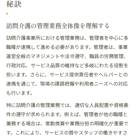
秘訣
訪問介護で求められる管理者の資質とは
訪問介護管理者とサービス提供責任者の違
訪問介護の管理業務全体像を理解する
い
訪問介護事業所における管理業務は、管理者を中心に多
訪問介護での資格取得とキャリア形成
職種が連携して進める必要があります。管理者は、事業
訪問介護管理者の役割分担を明確化する方
運営全般のマネジメントや法令遵守、職員の労務管理、
法
行政対応、サービス品質の維持など多岐にわたる役割を
ヘルパー兼務を減らす働き方改善法
担います。さらに、サービス提供責任者やヘルパーとの
訪問介護で兼務負担を減らすコツと工夫
連携を通じて、現場の課題把握や利用者ニーズへの対応
訪問介護のヘルパー兼務解消のポイント
も行います。
訪問介護現場で実践できる効率的な働き方
特に訪問介護の管理業務では、適切な人員配置や資格要
訪問介護の長時間労働を防ぐ対策例
件の遵守が求められます。例えば、管理者が他の職種と
管理者とヘルパーの業務区分を見直す理由
兼務する場合は、常勤換算や業務分担の明確化が重要で
管理者に必要なスキルとキャリア戦略
す。これにより、サービスの質やスタッフの働きやすさ