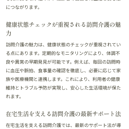
リハビリや予防ケアも担う訪問介護の特徴
につながります。
訪問介護による生活支援で健康を守る方法
高齢者が安心して頼れる訪問介護のサポー
健康状態チェックが重視される訪問介護の魅
ト
力
地域支援と訪問介護がもたらす暮らしの変化
訪問介護の魅力は、健康状態のチェックが重視されてい
地域支援と訪問介護が生む新しい暮らし方
る点にあります。定期的なモニタリングにより、体調不
訪問介護で地域とのつながりが深まる理由
良や異常の早期発見が可能です。例えば、毎回の訪問時
に血圧や脈拍、食事量の確認を徹底し、必要に応じて家
暮らしに安心をもたらす訪問介護の地域連
族や医療機関と連携します。これにより、利用者の健康
携
維持とトラブル予防が実現し、安心した生活環境が保た
地域支援が訪問介護のサポート力を強化す
れます。
る
訪問介護と地域サポートの連携事例を紹介
在宅生活を支える訪問介護の最新サポート法
暮らしの質を高める訪問介護の地域活用法
在宅生活を支える訪問介護では、最新のサポート法が導
安心して暮らすための訪問介護のポイント