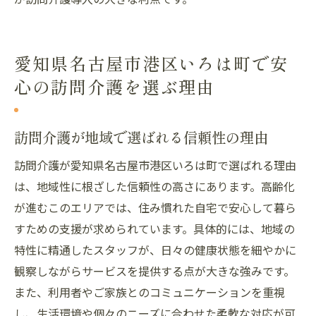
制
訪問介護で支える家族の心のゆとり
訪問介護利用者の声から分かる安心感の実
愛知県名古屋市港区いろは町で安
例
心の訪問介護を選ぶ理由
いろは町で叶える快適な訪問介護生活
訪問介護で快適な毎日を送る生活術
訪問介護が地域で選ばれる信頼性の理由
自宅生活が豊かになる訪問介護の工夫
訪問介護が愛知県名古屋市港区いろは町で選ばれる理由
訪問介護がもたらす快適な暮らしの実践法
は、地域性に根ざした信頼性の高さにあります。高齢化
個別ニーズに応える訪問介護の最適提案
が進むこのエリアでは、住み慣れた自宅で安心して暮ら
訪問介護導入で感じる生活の変化や喜び
すための支援が求められています。具体的には、地域の
快適な訪問介護生活を続けるためのコツ
特性に精通したスタッフが、日々の健康状態を細やかに
観察しながらサービスを提供する点が大きな強みです。
また、利用者やご家族とのコミュニケーションを重視
し、生活環境や個々のニーズに合わせた柔軟な対応が可