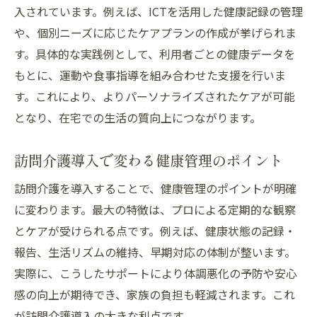
入されています。例えば、ICTを活用した健康記録の管理
安心生活に欠かせない訪問介護の選び方
や、個別ニーズに応じたケアプランの作成が挙げられま
訪問介護導入時に抑えたい大切なポイント
す。具体的な実践例として、利用者ごとの健康データを
自宅で安心を得るための訪問介護利用方法
もとに、運動や食事指導を組み合わせた支援を行いま
訪問介護の活用で日常生活が快適になる理
す。これにより、よりパーソナライズされたケアが可能
由
となり、在宅での生活の質向上につながります。
訪問介護の質を見極めるチェックポイント
訪問介護導入で変わる健康管理のポイント
安心して任せられる訪問介護の工夫と配慮
訪問介護サービスで実感する家族の安心感
訪問介護を導入することで、健康管理のポイントが明確
に変わります。最大の特徴は、プロによる定期的な観察
家族が安心できる訪問介護のサポート体制
とケアが受けられる点です。例えば、健康状態の記録・
訪問介護が家族の負担を軽減する理由とは
報告、生活リズムの維持、早期対応の体制が整います。
訪問介護導入後に感じる家族の安心ポイン
実際に、こうしたサポートにより体調悪化の予防や安心
ト
感の向上が期待でき、家族の負担も軽減されます。これ
家族も安心できる訪問介護の連絡・報告体
が訪問介護導入の大きな利点です。