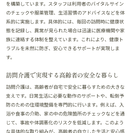
体制
を構築しています。スタッフは利用者のバイタルサイン
自宅で受ける訪問介護がもたらす利便性
のチェックや服薬管理、生活習慣のアドバイスなどを体
訪問介護で叶う高齢者の安心な在宅生活
系的に実施します。具体的には、毎回の訪問時に健康状
態を記録し、異常が見られた場合は迅速に医療機関や家
個別対応が魅力の訪問介護サービス内容
族に連絡する体制を整えています。これにより、健康ト
訪問介護導入で家族の負担が軽減される理
ラブルを未然に防ぎ、安心できるサポートが実現しま
由
す。
自宅で安心を感じる訪問介護の役割とは
高齢者の健康維持に役立つ訪問介護の活用法
訪問介護で実現する高齢者の安全な暮らし
訪問介護を活用した高齢者の健康維持の工
訪問介護は、高齢者が自宅で安全に暮らすための大きな
夫
支えです。日常生活に必要な動作のサポートや、転倒予
健康状態の変化に気付ける訪問介護のメリ
防のための住環境整備を専門的に行います。例えば、入
ット
浴や食事の介助、家の中の危険箇所のチェックなどを通
訪問介護で日常の健康管理が無理なく続く
じて、事故や体調悪化のリスクを低減します。このよう
理由
な具体的な取り組みが、高齢者の自立した生活と安心感