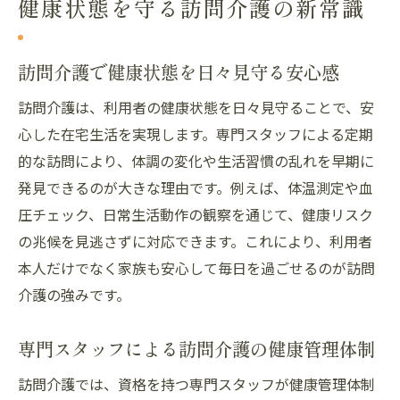
健康状態を守る訪問介護の新常識
在宅生活を支える訪問介護の最新サポート
法
訪問介護で健康状態を日々見守る安心感
訪問介護導入で変わる健康管理のポイント
愛知県名古屋市港区いろは町で安心の訪問介護
訪問介護は、利用者の健康状態を日々見守ることで、安
を選ぶ理由
心した在宅生活を実現します。専門スタッフによる定期
的な訪問により、体調の変化や生活習慣の乱れを早期に
訪問介護が地域で選ばれる信頼性の理由
発見できるのが大きな理由です。例えば、体温測定や血
安心して依頼できる訪問介護体制の特徴
圧チェック、日常生活動作の観察を通じて、健康リスク
地域密着型訪問介護が提供するサポート力
の兆候を見逃さずに対応できます。これにより、利用者
訪問介護選びで重視すべき安心ポイント
本人だけでなく家族も安心して毎日を過ごせるのが訪問
ご家族も納得の訪問介護のサポート内容
介護の強みです。
訪問介護の信頼性を支えるスタッフの連携
訪問介護なら自宅で叶う安心サポート
専門スタッフによる訪問介護の健康管理体制
訪問介護で実現する自宅での安心サポート
訪問介護では、資格を持つ専門スタッフが健康管理体制