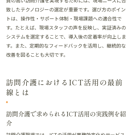
質の高い訪問介護を実現するためには、現場ニーズに合
安心感
致したテクノロジーの選定が重要です。選び方のポイン
質の高い訪問介護を支えるテクノロジーの
トは、操作性・サポート体制・現場課題への適合性で
選び方
す。たとえば、現場スタッフの声を反映し、実証済みの
現場の声から学ぶ訪問介護の最新事例
システムを選定することで、導入後の定着率が向上しま
訪問介護現場の声で知る最新テクノロジー
す。また、定期的なフィードバックを活用し、継続的な
事例
改善を図ることも大切です。
実際の導入現場が語る介護ICT活用のポイン
ト
訪問介護におけるICT活用の最前
介護ロボット活用現場から見える課題と成
線とは
果
訪問介護の成功事例に見るテクノロジーの
効果
訪問介護で求められるICT活用の実践例を紹
介
現場スタッフが感じた業務効率化の実体験
最新事例から学ぶ訪問介護テクノロジーの
訪問介護現場では、ICTの活用が業務効率化やサービス