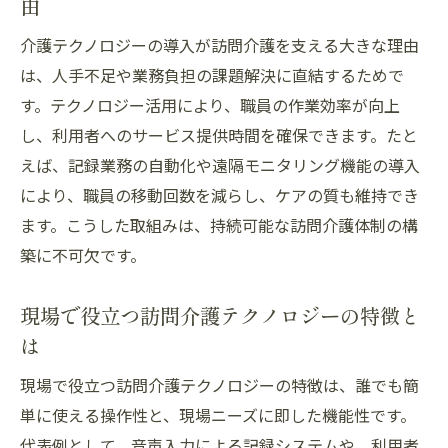
由
訪問介護の業務効率化で注目される先進技
介護テクノロジーの導入が訪問介護を支える大きな理由
術
は、人手不足や業務負担の課題解決に直結するためで
介護テクノロジー導入が業務負担をどう軽
す。テクノロジー活用により、職員の作業効率が向上
減するか
し、利用者へのサービス提供時間を確保できます。たと
ICTと介護ロボットを活用した訪問介護の効
えば、記録業務の自動化や遠隔モニタリング機能の導入
率化
により、職員の移動回数を減らし、ケアの質も維持でき
訪問介護現場の声でわかる技術活用の効果
ます。こうした取組みは、持続可能な訪問介護体制の構
築に不可欠です。
テクノロジー活用がもたらす訪問介護の新
常識
現場で役立つ訪問介護テクノロジーの特徴と
失敗しない業務効率化のための技術選定ポ
は
イント
介護ロボット導入で現場が得たメリットとは
現場で役立つ訪問介護テクノロジーの特徴は、誰でも簡
単に使える操作性と、現場ニーズに即した機能性です。
訪問介護で活躍する介護ロボットの実力と
代表例として、音声入力による記録システムや、利用者