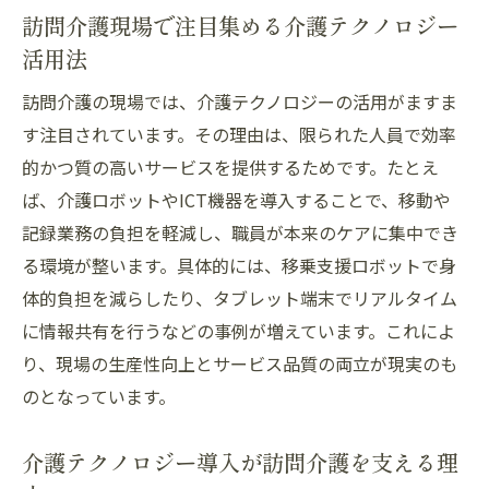
訪問介護現場で注目集める介護テクノロジー
訪問介護の質向上に寄与する介護テクノロ
活用法
ジーの選び方
訪問介護におけるICT活用の最前線とは
訪問介護の現場では、介護テクノロジーの活用がますま
訪問介護で求められるICT活用の実践例を紹
す注目されています。その理由は、限られた人員で効率
介
的かつ質の高いサービスを提供するためです。たとえ
ば、介護ロボットやICT機器を導入することで、移動や
ICT導入が訪問介護現場にもたらす業務改善
記録業務の負担を軽減し、職員が本来のケアに集中でき
効果
る環境が整います。具体的には、移乗支援ロボットで身
訪問介護でのICT活用が進む背景と課題
体的負担を減らしたり、タブレット端末でリアルタイム
介護ICTとは何か訪問介護での役割を考察
に情報共有を行うなどの事例が増えています。これによ
介護ICT導入施設の現場事例から学ぶポイン
り、現場の生産性向上とサービス品質の両立が現実のも
ト
のとなっています。
介護ロボットを支えるICT技術の訪問介護で
の活用
介護テクノロジー導入が訪問介護を支える理
業務効率化を実現する先進技術の活用法