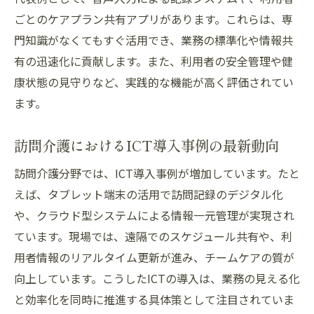
導入効果
ごとのケアプラン共有アプリがあります。これらは、専
介護ロボット導入が訪問介護現場にもたら
門知識がなくてもすぐ活用でき、業務の標準化や情報共
す変革
有の迅速化に貢献します。また、利用者の安全管理や健
現場が実感する介護ロボットの利用メリッ
康状態の見守りなど、実践的な機能が高く評価されてい
ト
ます。
介護ロボットとICTが連携する訪問介護の現
状
訪問介護におけるICT導入事例の最新動向
介護ロボット普及の現場課題と今後の展望
訪問介護分野では、ICT導入事例が増加しています。たと
訪問介護の質向上に介護ロボットが果たす
えば、タブレット端末の活用で訪問記録のデジタル化
役割
や、クラウド型システムによる情報一元管理が実現され
持続可能な訪問介護体制づくりのヒント
ています。現場では、遠隔でのスケジュール共有や、利
訪問介護現場で持続可能性を支えるテクノ
用者情報のリアルタイム更新が進み、チームケアの質が
ロジー
向上しています。こうしたICTの導入は、業務の見える化
介護テクノロジー導入で実現する働きやす
と効率化を同時に推進する具体策として注目されていま