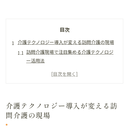
目次
介護テクノロジー導入が変える訪問介護の現場
訪問介護現場で注目集める介護テクノロジ
ー活用法
介護テクノロジー導入が訪問介護を支える
理由
現場で役立つ訪問介護テクノロジーの特徴
とは
介護テクノロジー導入が変える訪
訪問介護におけるICT導入事例の最新動向
問介護の現場
介護テクノロジー導入支援事業が現場にも
たらす変化