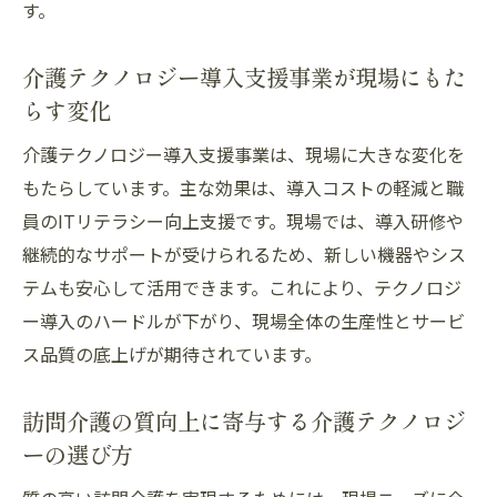
い現場
す。
ICT活用で訪問介護体制を強化する実践策
介護テクノロジー導入支援事業が現場にもた
訪問介護におけるテクノロジー導入の課題
らす変化
と対策
先進技術導入が持続可能な訪問介護を促進
介護テクノロジー導入支援事業は、現場に大きな変化を
もたらしています。主な効果は、導入コストの軽減と職
現場の声から考える訪問介護体制の将来像
員のITリテラシー向上支援です。現場では、導入研修や
テクノロジーが導く訪問介護の質向上戦略
継続的なサポートが受けられるため、新しい機器やシス
訪問介護の質向上を目指すテクノロジー戦
テムも安心して活用できます。これにより、テクノロジ
略
ー導入のハードルが下がり、現場全体の生産性とサービ
介護テクノロジー活用が現場に与える変化
ス品質の底上げが期待されています。
ICT導入事例から学ぶ訪問介護の質向上ポイ
ント
訪問介護の質向上に寄与する介護テクノロジ
介護ロボットによるサービス向上の最前線
ーの選び方
訪問介護現場でのテクノロジー活用が生む