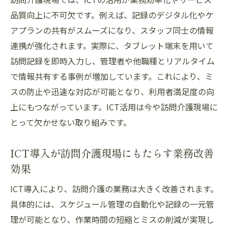
進化
品質向上に不可欠です。例えば、記録のデジタル化やケ
これからの訪問介護に必要な技術と課題
アプランの共有がスムーズになり、スタッフ同士の情報
今後の訪問介護に求められる先進技術の動
連携が強化されます。実際に、タブレット端末を用いて
向
訪問記録を即時入力し、管理者や他職種とリアルタイム
で情報共有する事例が増加しています。これにより、ミ
介護テクノロジー導入で直面する現場課題
スの防止や迅速な対応が可能となり、利用者満足度の向
ICTや介護ロボットの今後の役割を考える
上にもつながっています。ICT活用は今や訪問介護現場に
訪問介護業界における技術活用の課題整理
とって欠かせない取り組みです。
持続可能な訪問介護実現へ向けた提言
訪問介護現場が抱える課題と技術の可能性
ICT導入が訪問介護現場にもたらす業務改善
効果
ICT導入により、訪問介護の業務は大きく改善されます。
具体的には、スケジュール管理の自動化や記録の一元管
理が可能となり、作業時間の短縮とミスの削減が実現し